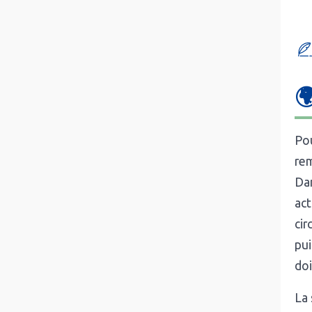

Pou
rem
Dan
act
cir
pui
doi
La 