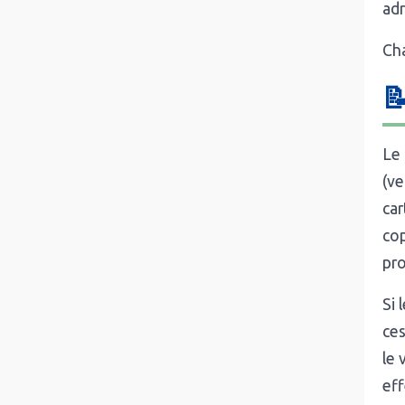
adr
Cha

Le 
(ve
car
cop
pro
Si 
ces
le 
eff