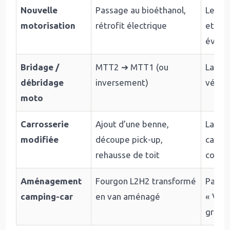
Nouvelle
Passage au bioéthanol,
Les c
motorisation
rétrofit électrique
et « p
évolu
Bridage /
MTT2 ➔ MTT1 (ou
La cat
débridage
inversement)
véhic
moto
Carrosserie
Ajout d’une benne,
La me
modifiée
découpe pick-up,
carros
rehausse de toit
corri
Aménagement
Fourgon L2H2 transformé
Passa
camping-car
en van aménagé
« VASP
grise