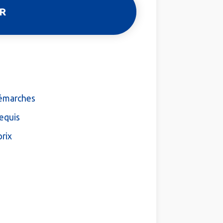
démarches
equis
prix