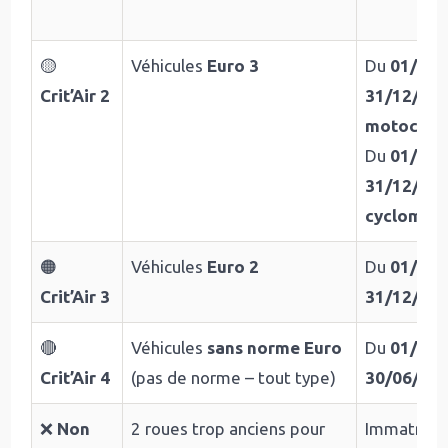
🟡
Véhicules
Euro 3
Du
01/01/
Crit’Air 2
31/12/20
motocycl
Du
01/01/
31/12/20
cyclomot
🟠
Véhicules
Euro 2
Du
01/07/
Crit’Air 3
31/12/20
🔴
Véhicules
sans norme Euro
Du
01/06/
Crit’Air 4
(pas de norme – tout type)
30/06/20
❌
Non
2 roues trop anciens pour
Immatricu