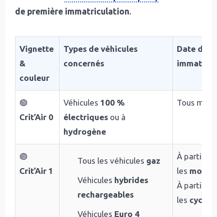
de première immatriculation
.
Vignette
Types de véhicules
Date de 1
&
concernés
immatricu
couleur
🟢
Véhicules
100 %
Tous millé
Crit’Air 0
électriques
ou à
hydrogène
🟣
À partir d
Tous les véhicules
gaz
Crit’Air 1
les
motocy
Véhicules
hybrides
À partir d
rechargeables
les
cyclom
Véhicules
Euro 4