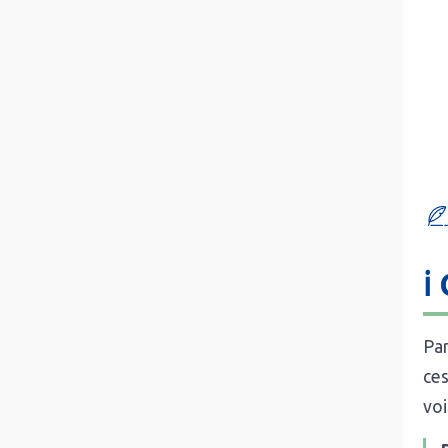
ℹ
Par
ces
voi