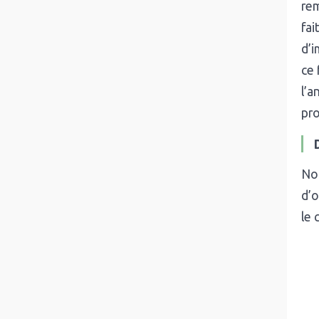
rem
fai
d’i
ce 
l’a
pro
Not
d’o
le 