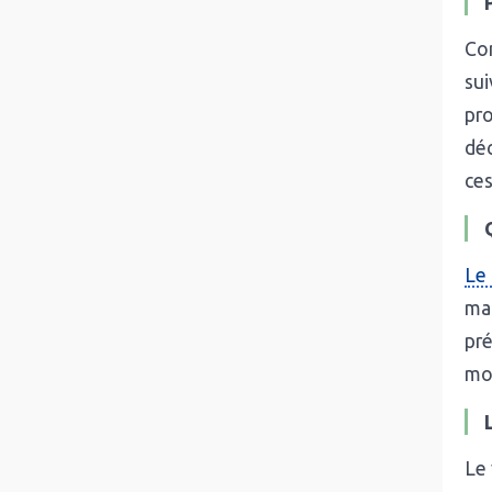
Com
sui
pro
déc
ces
Le 
mai
pré
mom
Le 