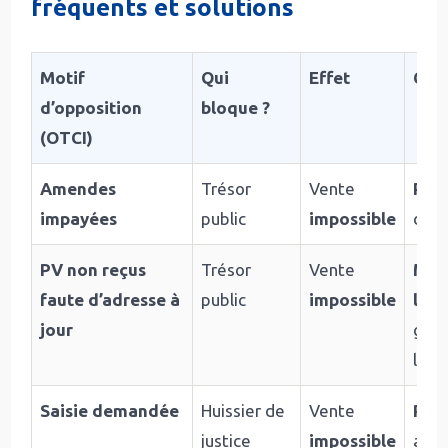
fréquents et solutions
Motif
Qui
Effet
Com
d’opposition
bloque ?
(OTCI)
Amendes
Trésor
Vente
Paye
impayées
public
impossible
des
PV non reçus
Trésor
Vente
Mett
faute d’adresse à
public
impossible
l’ad
jour
gris
les
Saisie demandée
Huissier de
Vente
Régl
justice
impossible
aupr