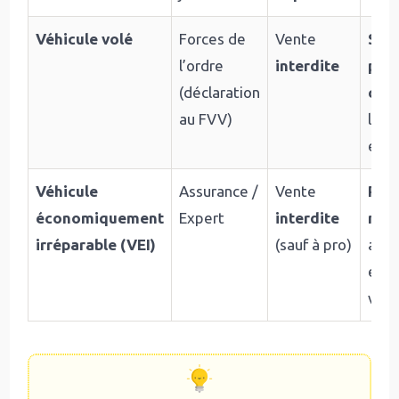
Véhicule volé
Forces de
Vente
Se p
l’ordre
interdite
préf
(déclaration
com
au FVV)
levé
est 
Véhicule
Assurance /
Vente
Répa
économiquement
Expert
interdite
nouv
irréparable (VEI)
(sauf à pro)
auto
expl
ven