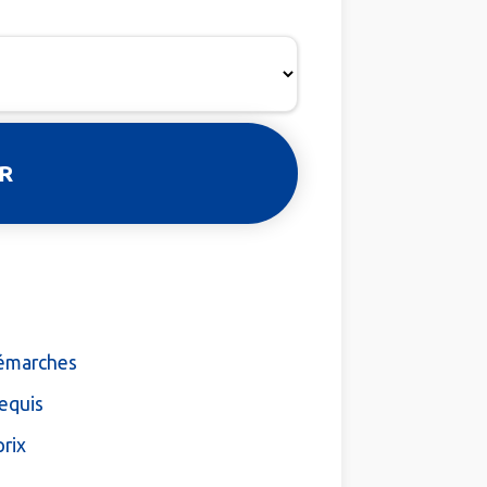
démarches
equis
prix