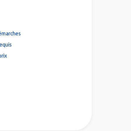
démarches
equis
prix