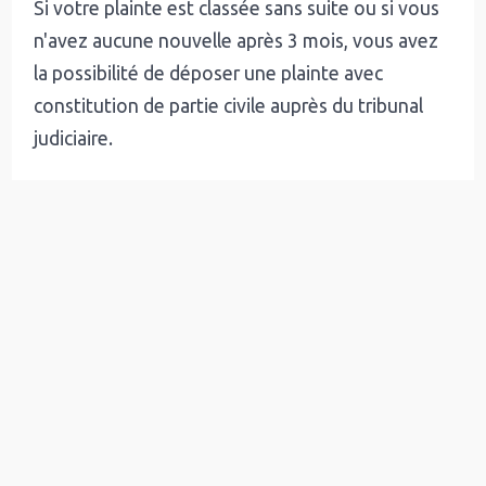
Si votre plainte est classée sans suite ou si vous
n'avez aucune nouvelle après 3 mois, vous avez
la possibilité de déposer une plainte avec
constitution de partie civile auprès du tribunal
judiciaire.
Contre qui déposer plainte ?
La plainte peut être déposée contre
une
personne physique ou une personne morale
,
un garagiste ou un mandataire par exemple. Mais
bien souvent l'arnaqueur s'est présenté sous
une fausse identité. Dans ce cas, vous
devez
porter plainte contre X
.
Une escroquerie internationale en ligne peut