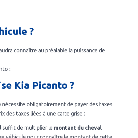
hicule ?
 faudra connaître au préalable la puissance de
nto :
ise Kia Picanto ?
e) nécessite obligatoirement de payer des taxes
x des taxes liées à une carte grise :
 Il suffit de multiplier le
montant du cheval
re véhicule pour connaître le montant de cette