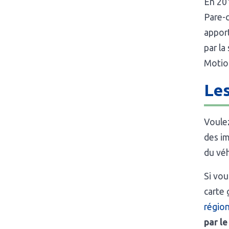
En 201
Pare-c
apport
par la
Motion
Les
Voulez
des im
du véh
Si vou
carte 
région
par l