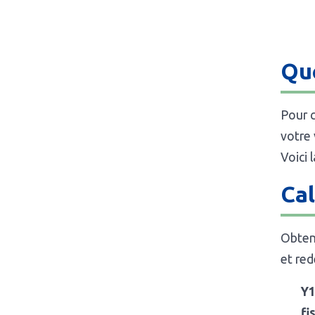
Que
Pour c
votre 
Voici 
Cal
Obteni
et red
Y
fi