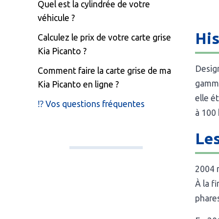
Quel est la cylindrée de votre
véhicule ?
His
Calculez le prix de votre carte grise
Kia Picanto ?
Desig
Comment faire la carte grise de ma
gamme 
Kia Picanto en ligne ?
elle é
⁉️ Vos questions fréquentes
à 100 
Les
2004 n
À la f
phares