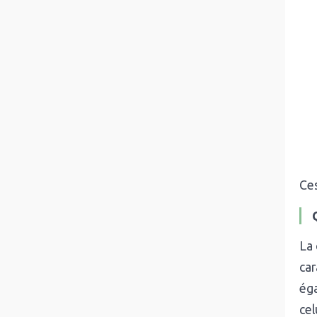
Ces
La
car
ég
cel