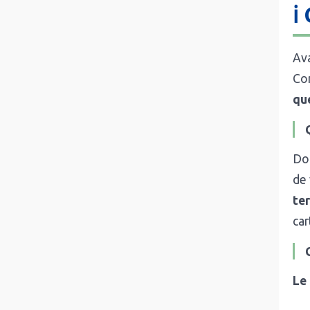
ℹ
Ava
Com
qu
Do
de 
te
car
Le 