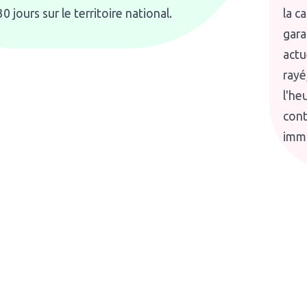
30 jours sur le territoire national.
la c
gara
actue
rayé
l'he
cont
imma