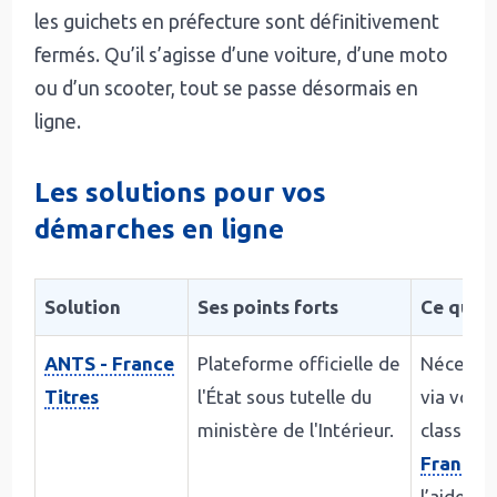
les guichets en préfecture sont définitivement
fermés. Qu’il s’agisse d’une voiture, d’une moto
ou d’un scooter, tout se passe désormais en
ligne.
Les solutions pour vos
démarches en ligne
Solution
Ses points forts
Ce qu'il 
ANTS - France
Plateforme officielle de
Nécessit
Titres
l'État sous tutelle du
via votr
ministère de l'Intérieur.
classique
FranceC
l’aide du