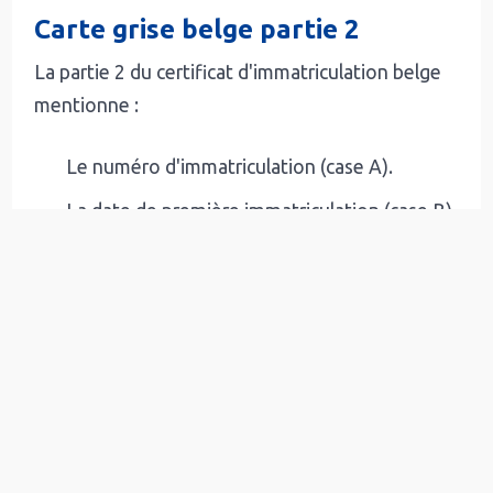
Carte grise belge partie 2
La partie 2 du certificat d'immatriculation belge
mentionne :
Le numéro d'immatriculation (case A).
La date de première immatriculation (case B).
L'année de construction (case B1).
La date de mise en circulation (case I).
L'identification du titulaire (case C)
avec
son nom et prénom (case C1.1 et C1.2), ainsi
que son adresse (case C1.3).
Le numéro national de la compagnie
d'assurance (case Z1), cette information