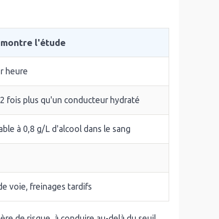
 montre l'étude
r heure
n
2 fois plus
qu'un conducteur hydraté
able à
0,8 g/L
d'alcool dans le sang
de voie,
freinages tardifs
ère de risque, à conduire au-delà du seuil