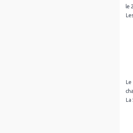
le 
Les
Le 
ch
La 