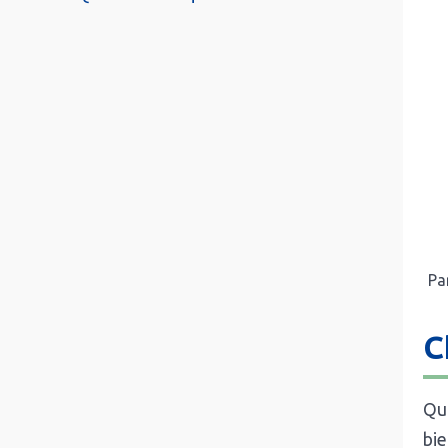
Pa
C
Qua
bie