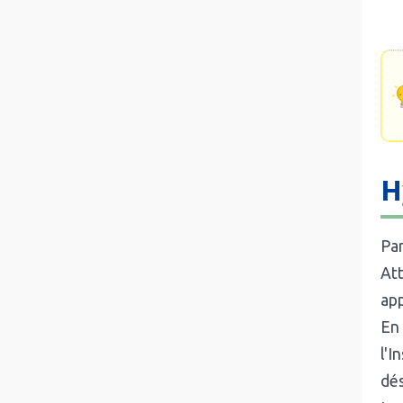
H
Par
Att
app
En 
l'I
dé