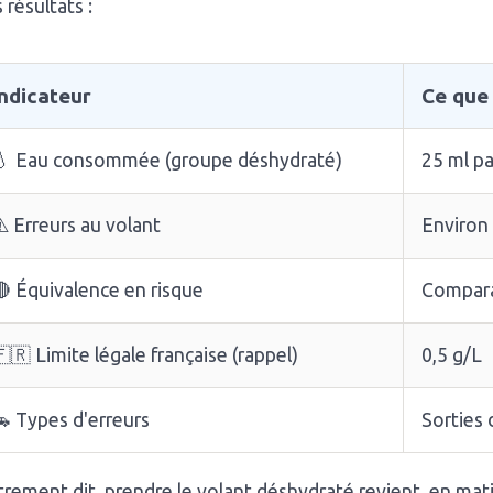
 résultats :
Indicateur
Ce que
💧 Eau consommée (groupe déshydraté)
25 ml
pa
️ Erreurs au volant
Enviro
🔴 Équivalence en risque
Compar
🇷 Limite légale française (rappel)
0,5 g/L
🚗 Types d'erreurs
Sorties 
rement dit, prendre le volant déshydraté revient, en mati