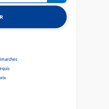
démarches
equis
prix