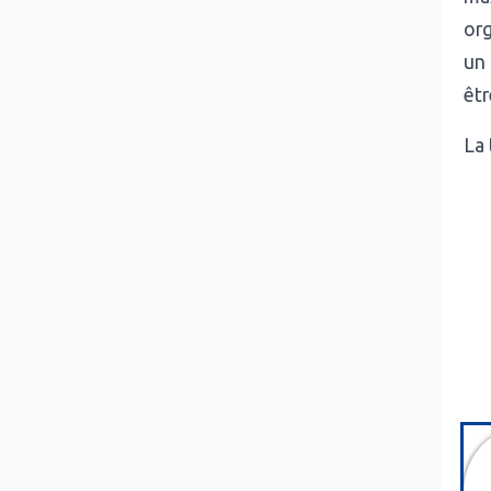
org
un
êtr
La 