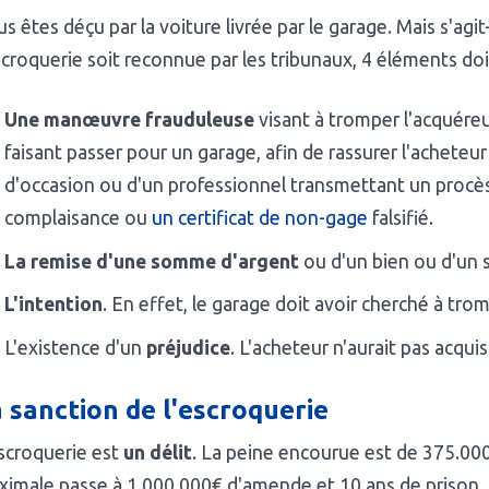
s êtes déçu par la voiture livrée par le garage. Mais s'agi
scroquerie soit reconnue par les tribunaux, 4 éléments doi
Une manœuvre frauduleuse
visant à tromper l'acquéreur
faisant passer pour un garage, afin de rassurer l'acheteur 
d'occasion ou d'un professionnel transmettant un procè
complaisance ou
un certificat de non-gage
falsifié.
La remise d'une somme d'argent
ou d'un bien ou d'un se
L'intention
. En effet, le garage doit avoir cherché à tro
L'existence d'un
préjudice
. L'acheteur n'aurait pas acquis
 sanction de l'escroquerie
scroquerie est
un délit
. La peine encourue est de 375.00
imale passe à 1.000.000€ d'amende et 10 ans de prison, s