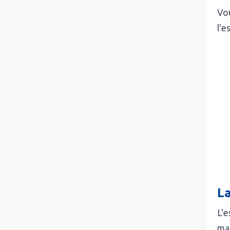
Vou
l'e
La
L'e
max