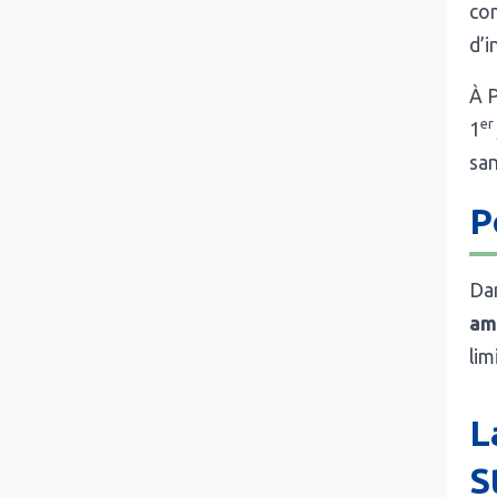
com
d’i
À P
er
1
san
P
Dan
am
lim
L
S