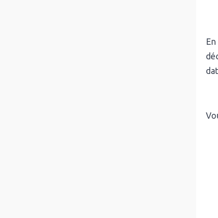
En 
déc
dat
Vou