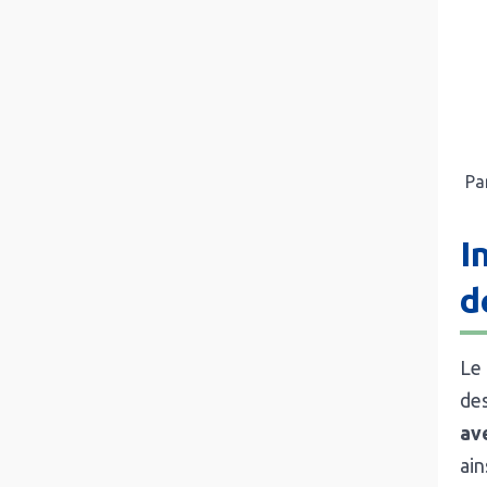
Pa
I
d
Le 
de
ave
ain