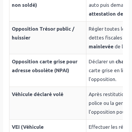
non soldé)
auto puis demander
attestation de ma
Opposition Trésor public /
Régler toutes les
huissier
dettes fiscales afin
mainlevée
de l’opp
Opposition carte grise pour
Déclarer un
change
adresse obsolète (NPAI)
carte grise en lign
l’opposition.
Véhicule déclaré volé
Après restitution du
police ou la genda
l’opposition pour vo
VEI (Véhicule
Effectuer les répar