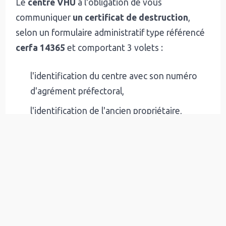
Le
centre VHU
a l'obligation de vous
communiquer
un certificat de destruction
,
selon un formulaire administratif type référencé
cerfa 14365
et comportant 3 volets :
l'identification du centre avec son numéro
d'agrément préfectoral,
l'identification de l'ancien propriétaire,
la déclaration d'achat pour destruction, avec
une explication sur l'absence de carte grise.
L'attestation de remise du véhicule au centre
VHU prouve que le véhicule a été cédé. À ce
titre, il permet notamment d'effectuer la
déclaration de cession, de mettre fin à son