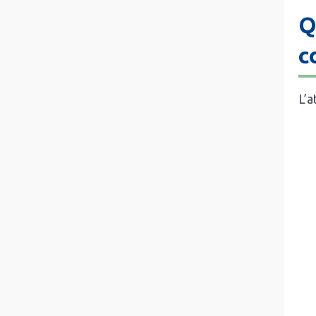
Q
c
L’a