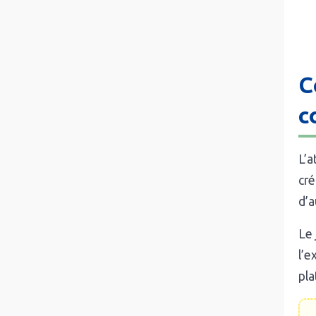
C
c
L’a
cré
d’a
Le 
l’e
pl