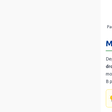
Pa
M
Dep
dr
moi
B p