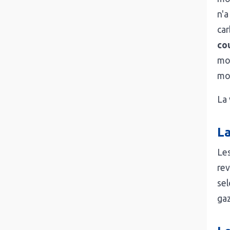
n'a
car
cou
mot
mot
La 
L
Le
re
se
gaz