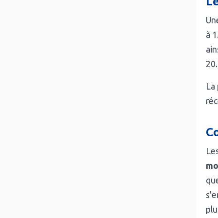
Le
Un
à 1
ain
20
La 
réc
Co
Le
mo
que
s'e
plu