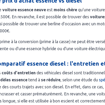
 prix d'achat essence vs diesel
e
voiture essence neuve
est
moins chère
qu'une voiture 
.500€. En revanche, il est possible de trouver des
voiture
si possible de trouver une berline d'occasion avec un mo
.000€.
prime à la conversion (prime à la casse) ne peut être ver
ente ou d'une essence hybride ou d'une voiture électriqu
mparatif essence diesel : l'entretien e
s
coûts d'entretien
des véhicules diesel sont traditionne
dèles essence
tend à
se réduire
, selon une étude du
spé
 des courts trajets avec son diesel. En effet, dans ce cas, 
ncrasser et casser prématurément. En revanche, une voit
s longue, si elle est utilisée à bon escient et correctemen