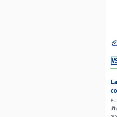

La
c
Ess
d'
h
mod