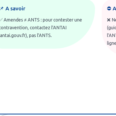
📌 A savoir
⛔ A
✅ Amendes ≠ ANTS : pour contester une
❌ Ne
contravention, contactez l'ANTAI
(gui
(antai.gouv.fr), pas l'ANTS.
l'AN
lign