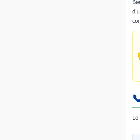
Bie
d'u
con

Le