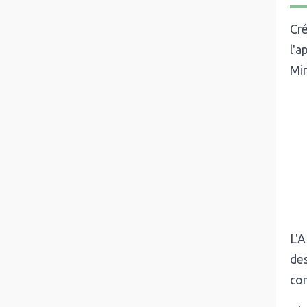
Cr
l'a
Min
L'
de
con